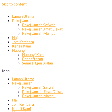
Skip to content
Laman Utama
Pakej Umrah
Pakej Umrah Safwah
Pakej Umrah Jimat Dekat
Pakej Umrah Mampu
Haji
Jom Kembara
Kenali Kami
Hubungi
Hubungi Kami
Pendaftaran
Senarai Ejen Jualan
Menu
Laman Utama
Pakej Umrah
Pakej Umrah Safwah
Pakej Umrah Jimat Dekat
Pakej Umrah Mampu
Haji
Jom Kembara
Kenali Kami